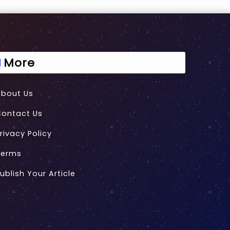
More
About Us
Contact Us
rivacy Policy
Terms
ublish Your Article