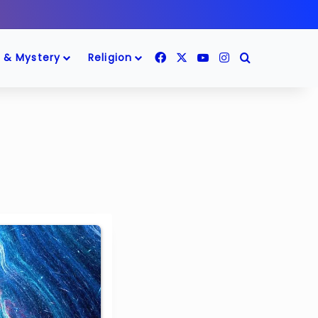
Facebook
X
YouTube
Instagram
Search for
 & Mystery
Religion