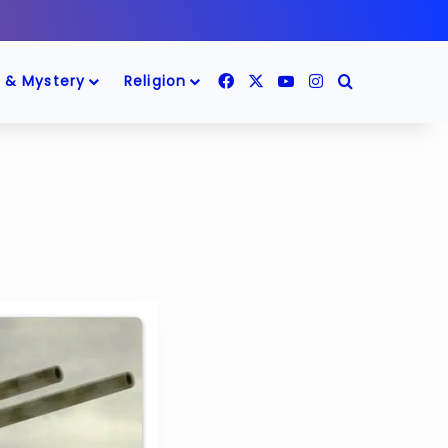
Facebook
X
YouTube
Instagram
Search for
 & Mystery
Religion