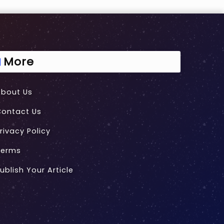
More
About Us
Contact Us
rivacy Policy
Terms
ublish Your Article