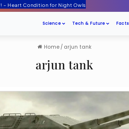
 बीमारी! – Heart Condition for Night Owls
Science
Tech & Future
Facts
Home
/
arjun tank
arjun tank