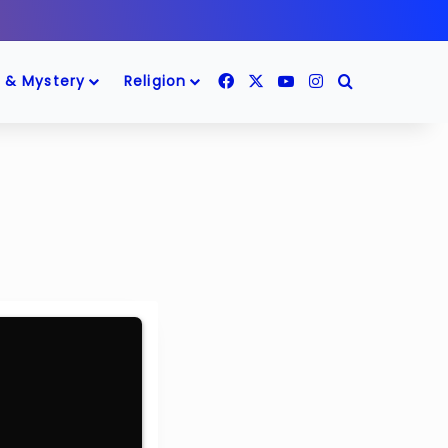
Facebook
X
YouTube
Instagram
Search for
 & Mystery
Religion