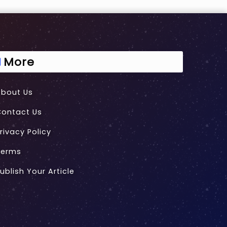
More
About Us
Contact Us
rivacy Policy
Terms
ublish Your Article