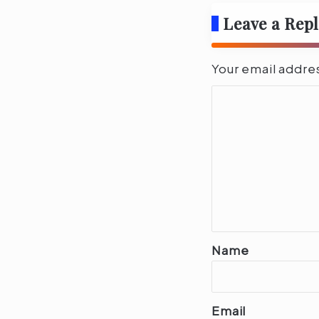
Leave a Rep
Your email addres
C
o
m
m
e
n
t
*
Name
Email