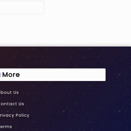
More
About Us
Contact Us
rivacy Policy
Terms