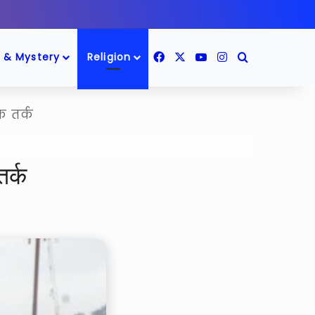
Facebook
X
YouTube
Instagram
Search for
 & Mystery
Religion
िक तर्क
तर्क