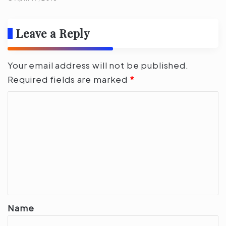
Leave a Reply
Your email address will not be published.
Required fields are marked
*
C
o
m
m
e
n
t
*
Name