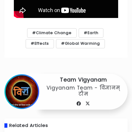
Climate Change
Earth
Effects
Global Warming
Team Vigyanam
Vigyanam Team - विज्ञानम्
टीम
Facebook
X
Related Articles