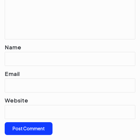
m
e
n
t
*
Name
Email
Website