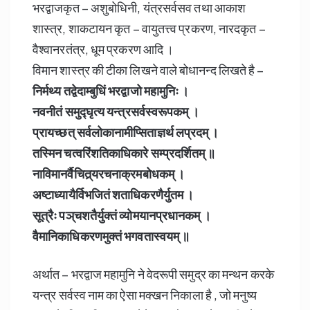
भरद्वाजकृत – अशुबोधिनी, यंत्रसर्वसव तथा आकाश
शास्त्र, शाकटायन कृत – वायुतत्त्व प्रकरण, नारदकृत –
वैश्वानरतंत्र, धूम प्रकरण आदि ।
विमान शास्त्र की टीका लिखने वाले बोधानन्द लिखते है –
निर्मथ्य तद्वेदाम्बुधिं भरद्वाजो महामुनिः ।
नवनीतं समुद्घृत्य यन्त्रसर्वस्वरूपकम्‌ ।
प्रायच्छत्‌ सर्वलोकानामीप्सिताज्ञर्थ लप्रदम्‌ ।
तस्मिन चत्वरिंशतिकाधिकारे सम्प्रदर्शितम्‌ ॥
नाविमानर्वैचित्र्‌यरचनाक्रमबोधकम्‌ ।
अष्टाध्यायैर्विभजितं शताधिकरणैर्युतम ।
सूत्रैः पञ्‌चशतैर्युक्तं व्योमयानप्रधानकम्‌ ।
वैमानिकाधिकरणमुक्तं भगवतास्वयम्‌ ॥
अर्थात – भरद्वाज महामुनि ने वेदरूपी समुद्र का मन्थन करके
यन्त्र सर्वस्व नाम का ऐसा मक्खन निकाला है , जो मनुष्य