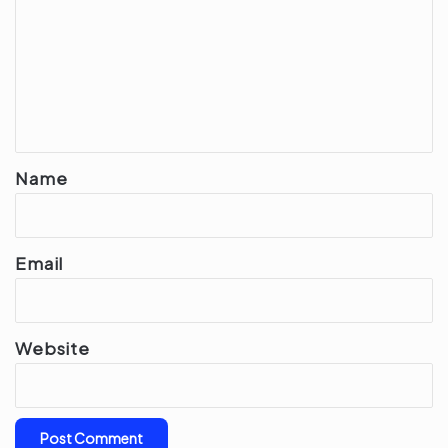
m
m
e
n
t
*
Name
Email
Website