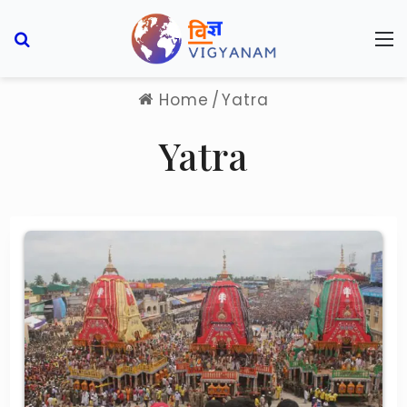
Search for
M
Home
/
Yatra
Yatra