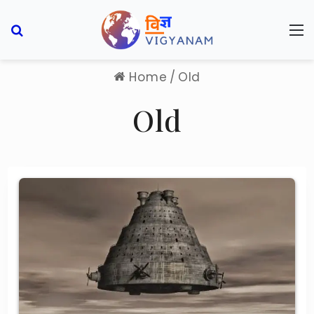
Search for
M
Home
/
Old
Old