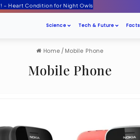
 बीमारी! – Heart Condition for Night Owls
Science
Tech & Future
Facts
Home
/
Mobile Phone
Mobile Phone