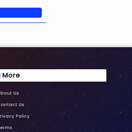
More
About Us
Contact Us
rivacy Policy
Terms