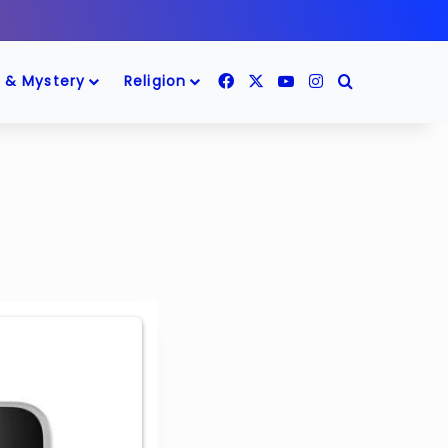
Facebook
X
YouTube
Instagram
Search for
 & Mystery
Religion