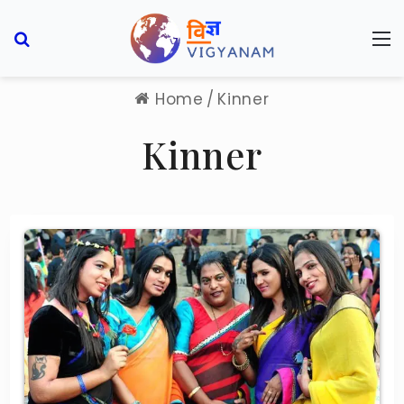
Search for
M
Home
/
Kinner
Kinner