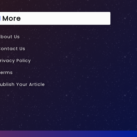
More
About Us
Contact Us
rivacy Policy
Terms
ublish Your Article