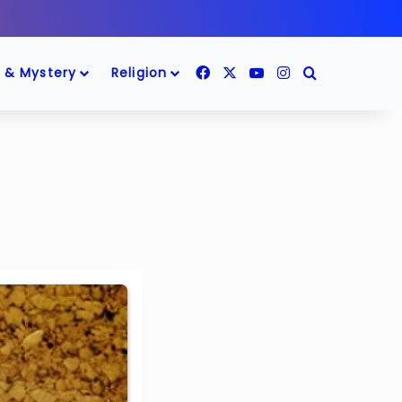
Facebook
X
YouTube
Instagram
Search for
 & Mystery
Religion