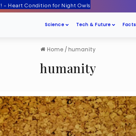
 बीमारी! – Heart Condition for Night Owls
Science
Tech & Future
Facts
Home
/
humanity
humanity