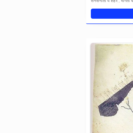
सनसनाता ये शहर , भागती ये 