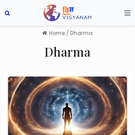
Search for
M
Home
/
Dharma
Dharma