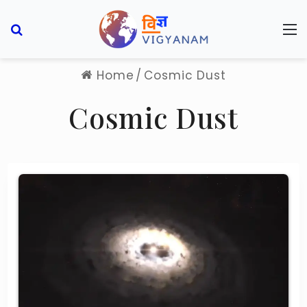
Search for
M
Home
/
Cosmic Dust
Cosmic Dust