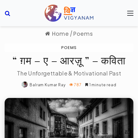
Search for
M
Home
/
Poems
POEMS
“ ग़म – ए – आरज़ू ” – कविता
The Unforgettable & Motivational Past
Balram Kumar Ray
787
1 minute read