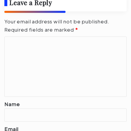
Leave a Reply
Your email address will not be published.
Required fields are marked
*
C
o
m
m
e
n
t
*
Name
Email