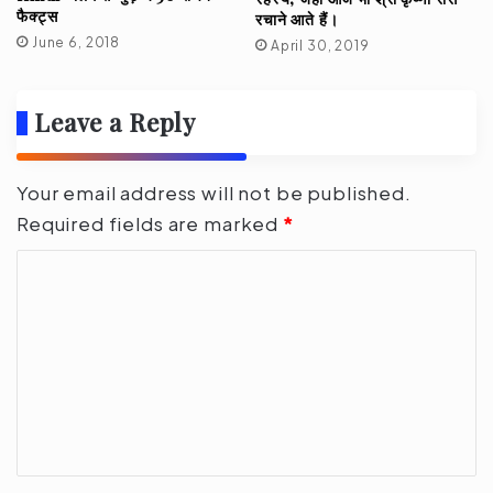
फैक्ट्स
रचाने आते हैं।
June 6, 2018
April 30, 2019
Leave a Reply
Your email address will not be published.
Required fields are marked
*
C
o
m
m
e
n
t