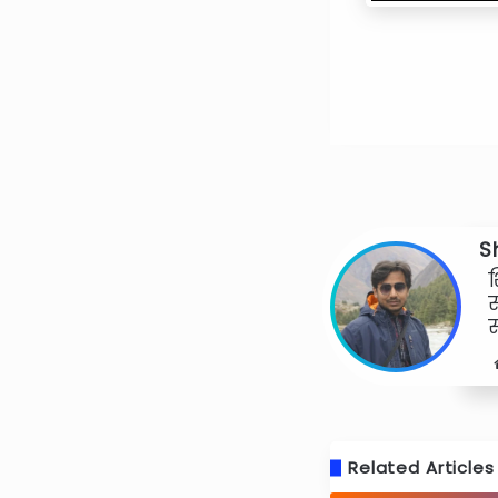
S
श
र
Related Articles