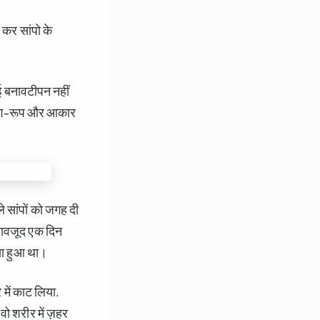
कर सांपो के
ोई बनावटीपन नहीं
के रंग-रूप और आकार
 सांपों को जगह दी
बावजूद एक दिन
या हुआ था।
 में काट लिया.
वो शरीर में ज़हर